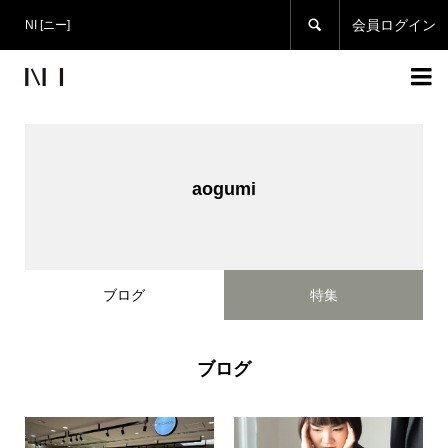

会員ログイン
NI [ニー]

aogumi
ブログ
特集
ブログ