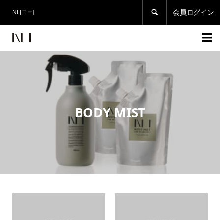

会員ログイン
NI [ニー]

BODY MIST